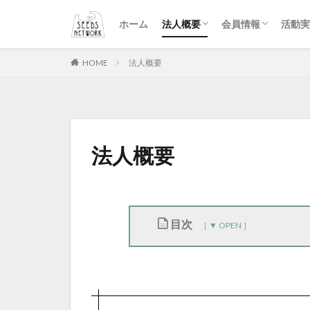
理事長挨拶
団体理念
沿革
設立趣意書
会則
定款
入会
会報誌
特典
イベント申込用紙 
ホーム
法人概要
会員情報
活動実
理事長挨拶
団体理念
沿革
設立趣意書
会則
定款
入会
会報誌
特典
イベント申込用紙 
HOME
法人概要
法人概要
目次
1
組
織
概