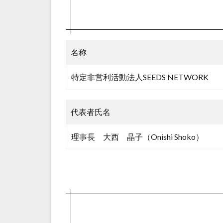
要
2
所
在
名称
地
3
特定非営利活動法人SEEDS NETWORK
設
立
年
代表者氏名
月
日
理事長 大西 晶子（Onishi Shoko）
4
役
員
5
関
連
団