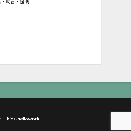
絡・助言・援助
t
kids-hellowork