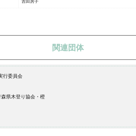
吉田房子
関連団体
実行委員会
 青森県木登り協会・橙