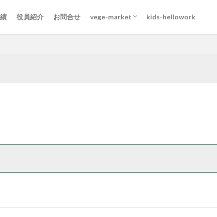
DL
第1回vege-market
第2回vege-market
第3回vege-market
第4回vege-market
第5回vege-market
第6回vege-market
第7回vege-market
第8回vege-market
第9回vege-market
第10回vege-market
第11回vege-market
第12回vege-market
第13回vege-market
第14回vege-market
第15回vege-market
第16回vege-market
績
役員紹介
お問合せ
vege-market
kids-hellowork
DL
第1回vege-market
第2回vege-market
第3回vege-market
第4回vege-market
第5回vege-market
第6回vege-market
第7回vege-market
第8回vege-market
第9回vege-market
第10回vege-market
第11回vege-market
第12回vege-market
第13回vege-market
第14回vege-market
第15回vege-market
第16回vege-market