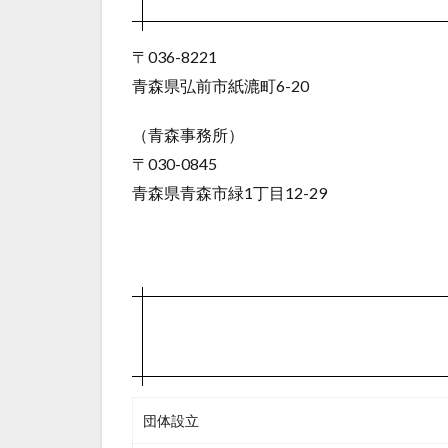
体
6
〒036-8221
目
青森県弘前市紙漉町6-20
的
7
（青森事務所）
主
〒030-0845
な
青森県青森市緑1丁目12-29
活
動
分
野
団体設立