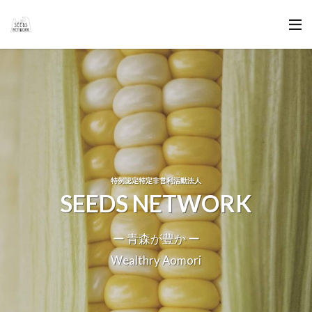
特例認定特定非営利活動法人
SEEDS NETWORK
ー 青森が豊か ー
Wealthry Aomori