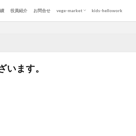
DL
第1回vege-market
第2回vege-market
第3回vege-market
第4回vege-market
第5回vege-market
第6回vege-market
第7回vege-market
第8回vege-market
第9回vege-market
第10回vege-market
第11回vege-market
第12回vege-market
第13回vege-market
第14回vege-market
第15回vege-market
第16回vege-market
績
役員紹介
お問合せ
vege-market
kids-hellowork
DL
第1回vege-market
第2回vege-market
第3回vege-market
第4回vege-market
第5回vege-market
第6回vege-market
第7回vege-market
第8回vege-market
第9回vege-market
第10回vege-market
第11回vege-market
第12回vege-market
第13回vege-market
第14回vege-market
第15回vege-market
第16回vege-market
ざいます。