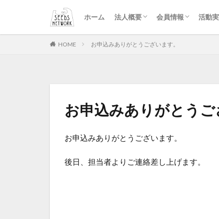
理事長挨拶
団体理念
沿革
設立趣意書
会則
定款
入会
会報誌
特典
イベント申込用紙 
ホーム
法人概要
会員情報
活動実
理事長挨拶
団体理念
沿革
設立趣意書
会則
定款
入会
会報誌
特典
イベント申込用紙 
HOME
お申込みありがとうございます。
お申込みありがとうご
お申込みありがとうございます。
後日、担当者よりご連絡差し上げます。